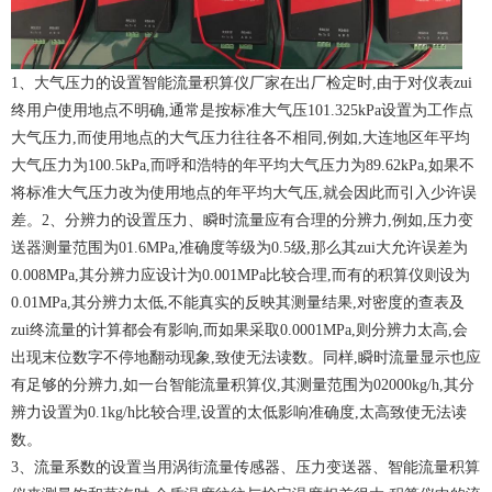
1、
大气压力的设置智能流量积算仪厂家在出厂检定时,由于对仪表zui
终用户使用地点不明确,通常是按标准大气压101.325kPa设置为工作点
大气压力,而使用地点的大气压力往往各不相同,例如,大连地区年平均
大气压力为100.5kPa,而呼和浩特的年平均大气压力为89.62kPa,如果不
将标准大气压力改为使用地点的年平均大气压,就会因此而引入少许误
差。2、分辨力的设置压力、瞬时流量应有合理的分辨力,例如,压力变
送器测量范围为01.6MPa,准确度等级为0.5级,那么其zui大允许误差为
0.008MPa,其分辨力应设计为0.001MPa比较合理,而有的积算仪则设为
0.01MPa,其分辨力太低,不能真实的反映其测量结果,对密度的查表及
zui终流量的计算都会有影响,而如果采取0.0001MPa,则分辨力太高,会
出现末位数字不停地翻动现象,致使无法读数。同样,瞬时流量显示也应
有足够的分辨力,如一台智能流量积算仪,其测量范围为02000kg/h,其分
辨力设置为0.1kg/h比较合理,设置的太低影响准确度,太高致使无法读
数。
3、流量系数的设置当用涡街流量传感器、压力变送器、智能流量积算