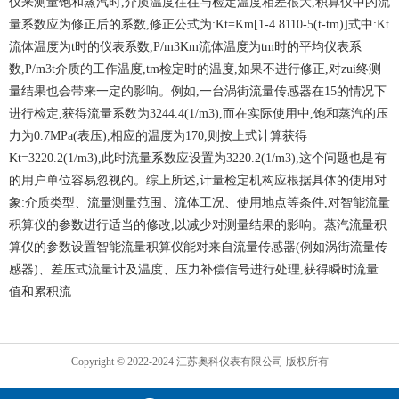
仪来测量饱和蒸汽时,介质温度往往与检定温度相差很大,积算仪中的流
量系数应为修正后的系数,修正公式为:Kt=Km[1-4.8110-5(t-tm)]式中:Kt
流体温度为t时的仪表系数,P/m3Km流体温度为tm时的平均仪表系
数,P/m3t介质的工作温度,tm检定时的温度,如果不进行修正,对zui终测
量结果也会带来一定的影响。例如,一台涡街流量传感器在15的情况下
进行检定,获得流量系数为3244.4(1/m3),而在实际使用中,饱和蒸汽的压
力为0.7MPa(表压),相应的温度为170,则按上式计算获得
Kt=3220.2(1/m3),此时流量系数应设置为3220.2(1/m3),这个问题也是有
的用户单位容易忽视的。综上所述,计量检定机构应根据具体的使用对
象:介质类型、流量测量范围、流体工况、使用地点等条件,对智能流量
积算仪的参数进行适当的修改,以减少对测量结果的影响。蒸汽流量积
算仪的参数设置智能流量积算仪能对来自流量传感器(例如涡街流量传
感器)、差压式流量计及温度、压力补偿信号进行处理,获得瞬时流量
值和累积流
Copyright © 2022-2024 江苏奥科仪表有限公司 版权所有